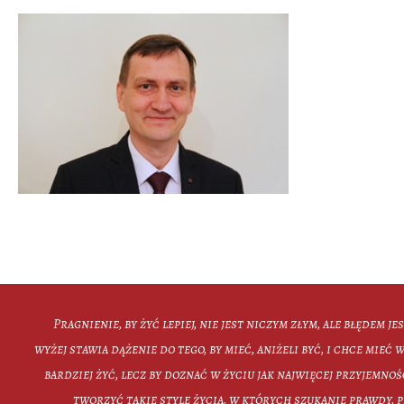
Pragnienie, by żyć lepiej, nie jest niczym złym, ale błędem je
wyżej stawia dążenie do tego, by mieć, aniżeli być, i chce mieć wi
bardziej żyć, lecz by doznać w życiu jak najwięcej przyjemno
tworzyć takie style życia, w których szukanie prawdy, p