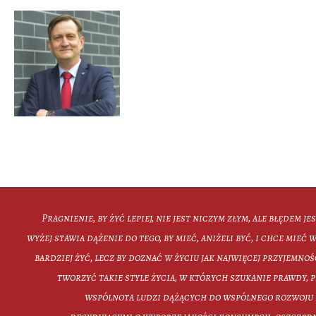
Pragnienie, by żyć lepiej, nie jest niczym złym, ale błędem je
wyżej stawia dążenie do tego, by mieć, aniżeli być, i chce mieć wi
bardziej żyć, lecz by doznać w życiu jak najwięcej przyjemno
tworzyć takie style życia, w których szukanie prawdy, p
wspólnota ludzi dążących do wspólnego rozwoju 