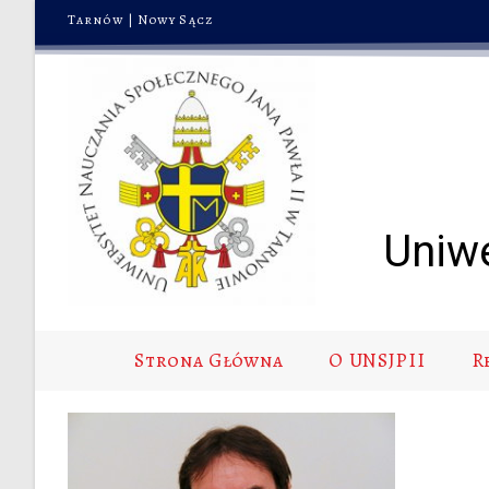
Tarnów
|
Nowy Sącz
Uniw
Strona Główna
O UNSJPII
R