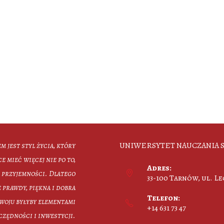
UNIWERSYTET NAUCZANIA S
em jest styl życia, który
ce mieć więcej nie po to,
Adres:
ej przyjemności. Dlatego
33-100 Tarnów, ul. L
 prawdy, piękna i dobra
Telefon:
woju byłyby elementami
+14 631 73 47
czędności i inwestycji.