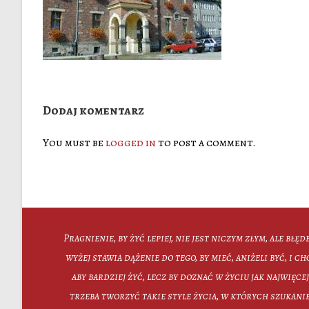
Dodaj komentarz
You must be
logged in
to post a comment.
Pragnienie, by żyć lepiej, nie jest niczym złym, ale błęd
wyżej stawia dążenie do tego, by mieć, aniżeli być, i ch
aby bardziej żyć, lecz by doznać w życiu jak najwięc
trzeba tworzyć takie style życia, w których szukanie