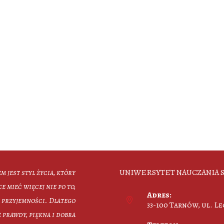
UNIWERSYTET NAUCZANIA S
em jest styl życia, który
ce mieć więcej nie po to,
Adres:
ej przyjemności. Dlatego
33-100 Tarnów, ul. L
 prawdy, piękna i dobra