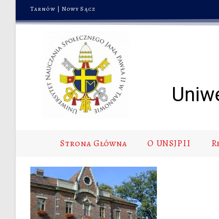
Tarnów
|
Nowy Sącz
Uniw
Strona Główna
O UNSJPII
R